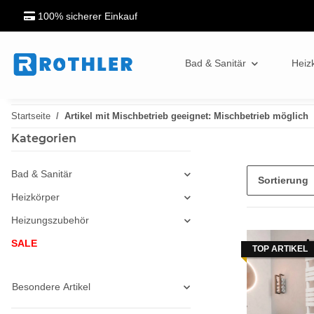
100% sicherer Einkauf
Bad & Sanitär
Heiz
Startseite
Artikel mit Mischbetrieb geeignet: Mischbetrieb möglich
Kategorien
Bad & Sanitär
Sortierung
Heizkörper
Heizungszubehör
SALE
TOP ARTIKEL
Besondere Artikel