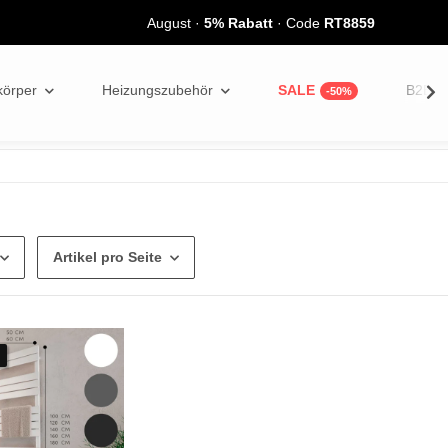
August
·
5% Rabatt
· Code
RT8859
körper
Heizungszubehör
SALE
B2B
Artikel pro Seite