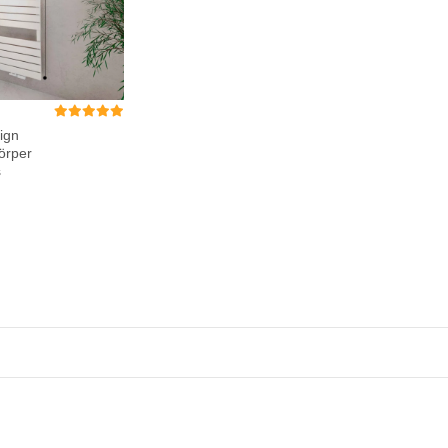
ign
örper
s