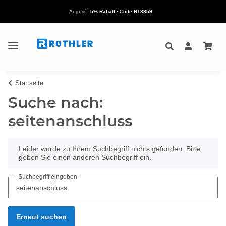
August
·
5% Rabatt
· Code
RT8859
Startseite
Suche nach:
seitenanschluss
x
Leider wurde zu Ihrem Suchbegriff nichts gefunden. Bitte
geben Sie einen anderen Suchbegriff ein.
Suchbegriff eingeben
Erneut suchen