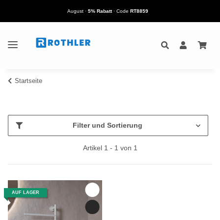
August
·
5% Rabatt
· Code
RT8859
Startseite
Filter und Sortierung
Artikel 1 - 1 von 1
AUF LAGER