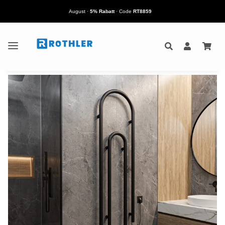
August
·
5% Rabatt
· Code
RT8859