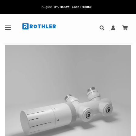
August
·
5% Rabatt
· Code
RT8859