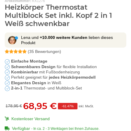
Artikelnummer:
RX1276
Heizkörper Thermostat
Multiblock Set inkl. Kopf 2 in 1
Weiß schwenkbar
Lena und
+10.000 weitere Kunden
lieben dieses
Produkt
(35 Bewertungen)
Einfache Montage
Schwenkbares Design
für flexible Installation
Kombinierbar
mit Fußbodenheizung
Perfekt geeignet für
jedes Heizkörpermodell
Elegantes Design
in Weiß
2-in-1
Thermostat- und Multiblock-Set
68,95 €
178,95 €
-
61.47%
inkl. MwSt.
Kostenloser Versand
Verfügbar
- In ca. 2 - 3 Werktagen bei Ihnen Zuhause.