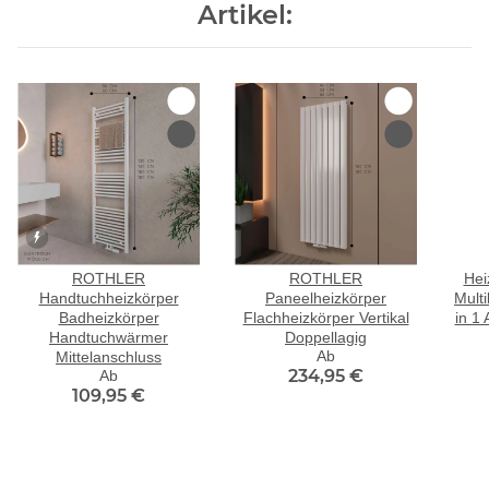
Artikel:
ROTHLER
ROTHLER
Hei
Handtuchheizkörper
Paneelheizkörper
Multi
Badheizkörper
Flachheizkörper Vertikal
in 1
Handtuchwärmer
Doppellagig
Mittelanschluss
Ab
234,95 €
Ab
109,95 €