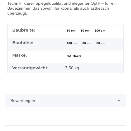
Technik, klarer Spiegelqualität und eleganter Optik – für ein
Badezimmer, das sowohl funktional als auch ästhetisch
überzeugt.
Baubreite:
60 cm
80 cm
100 cm
Bauhöhe:
100 cm
60 cm
80 cm
Marke:
ROTHLER
Versandgewicht:
7,50 kg
Bewertungen