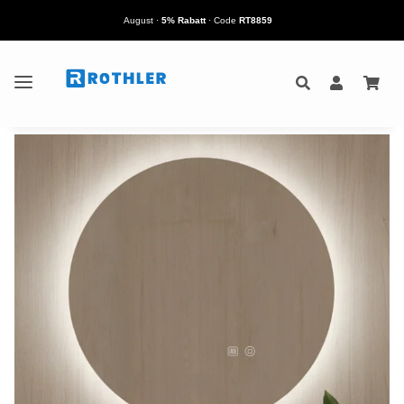
August
·
5% Rabatt
· Code
RT8859