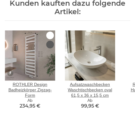
Kunden kauften dazu folgende
Artikel:
ROTHLER Design
Aufsatzwaschbecken
Badheizkörper Zigzag-
Waschtischbecken oval
Ha
Form
61,5 x 36 x 15,5 cm
Ab
Ab
234,95 €
99,95 €