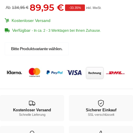
89,95 €
Ab
134,95 €
-
33.35%
inkl. MwSt.
Kostenloser Versand
Verfügbar
- In ca. 2 - 3 Werktagen bei Ihnen Zuhause.
x
Bitte Produktvariante wählen.
Kostenloser Versand
Sicherer Einkauf
Schnelle Lieferung
SSL-verschlüsselt