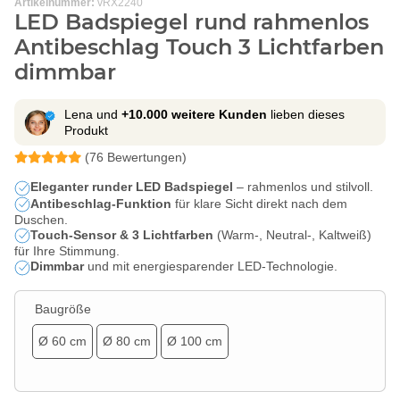
Artikelnummer:
vRX2240
LED Badspiegel rund rahmenlos
Antibeschlag Touch 3 Lichtfarben
dimmbar
Lena und
+10.000 weitere Kunden
lieben dieses
Produkt
(76 Bewertungen)
Eleganter runder LED Badspiegel
– rahmenlos und stilvoll.
Antibeschlag-Funktion
für klare Sicht direkt nach dem
Duschen.
Touch-Sensor & 3 Lichtfarben
(Warm-, Neutral-, Kaltweiß)
für Ihre Stimmung.
Dimmbar
und mit energiesparender LED-Technologie.
Baugröße
Ø 60 cm
Ø 80 cm
Ø 100 cm