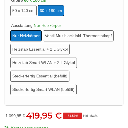
Größe
60 x 180 cm
50 x 140 cm
60 x 180 cm
Ausstattung
Nur Heizkörper
Nur Heizkörper
Ventil Multiblock inkl. Thermostatkopf
Heizstab Essential + 2 L Glykol
Heizstab Smart WLAN + 2 L Glykol
Steckerfertig Essential (befüllt)
Steckerfertig Smart WLAN (befüllt)
419,95 €
1.090,95 €
-
61.51%
inkl. MwSt.