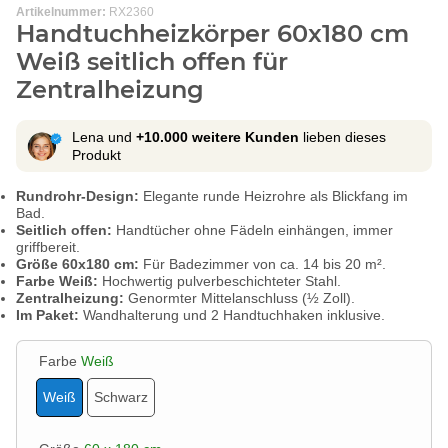
Artikelnummer:
RX2360
Handtuchheizkörper 60x180 cm
Weiß seitlich offen für
Zentralheizung
Lena und
+10.000 weitere Kunden
lieben dieses
Produkt
Rundrohr-Design:
Elegante runde Heizrohre als Blickfang im
Bad.
Seitlich offen:
Handtücher ohne Fädeln einhängen, immer
griffbereit.
Größe 60x180 cm:
Für Badezimmer von ca. 14 bis 20 m².
Farbe Weiß:
Hochwertig pulverbeschichteter Stahl.
Zentralheizung:
Genormter Mittelanschluss (½ Zoll).
Im Paket:
Wandhalterung und 2 Handtuchhaken inklusive.
Farbe
Weiß
Weiß
Schwarz