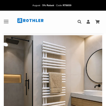
August
·
5% Rabatt
· Code
RT8859