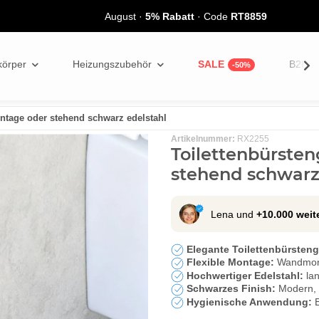
August
·
5% Rabatt
· Code
RT8859
körper
Heizungszubehör
SALE
B2B
ntage oder stehend schwarz edelstahl
Artikelnummer:
RX2255
Toilettenbürste
stehend schwarz
Lena und
+10.000 wei
Elegante Toilettenbürsteng
Flexible Montage:
Wandmonta
Hochwertiger Edelstahl:
lan
Schwarzes Finish:
Modern, z
Hygienische Anwendung:
B