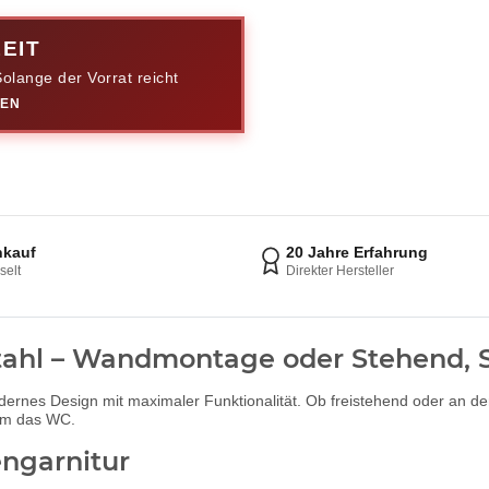
EIT
olange der Vorrat reicht
REN
nkauf
20 Jahre Erfahrung
selt
Direkter Hersteller
stahl – Wandmontage oder Stehend,
ernes Design mit maximaler Funktionalität. Ob freistehend oder an der
 um das WC.
engarnitur