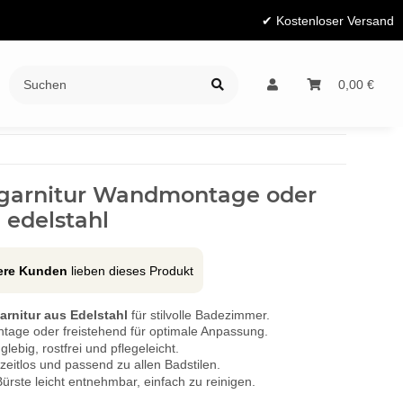
✔ Kostenloser Versand
Ratgeber
0,00 €
ngarnitur Wandmontage oder
 edelstahl
tere Kunden
lieben dieses Produkt
arnitur aus Edelstahl
für stilvolle Badezimmer.
ge oder freistehend für optimale Anpassung.
glebig, rostfrei und pflegeleicht.
eitlos und passend zu allen Badstilen.
ürste leicht entnehmbar, einfach zu reinigen.