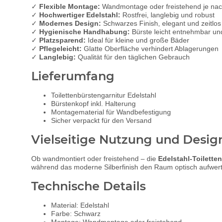
✓
Flexible Montage:
Wandmontage oder freistehend je nac
✓
Hochwertiger Edelstahl:
Rostfrei, langlebig und robust
✓
Modernes Design:
Schwarzes Finish, elegant und zeitlos
✓
Hygienische Handhabung:
Bürste leicht entnehmbar und
✓
Platzsparend:
Ideal für kleine und große Bäder
✓
Pflegeleicht:
Glatte Oberfläche verhindert Ablagerungen
✓
Langlebig:
Qualität für den täglichen Gebrauch
Lieferumfang
Toilettenbürstengarnitur Edelstahl
Bürstenkopf inkl. Halterung
Montagematerial für Wandbefestigung
Sicher verpackt für den Versand
Vielseitige Nutzung und Desig
Ob wandmontiert oder freistehend – die
Edelstahl-Toilette
während das moderne Silberfinish den Raum optisch aufwert
Technische Details
Material: Edelstahl
Farbe: Schwarz