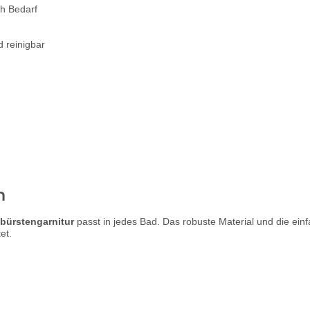
h Bedarf
 reinigbar
n
nbürstengarnitur
passt in jedes Bad. Das robuste Material und die ei
et.