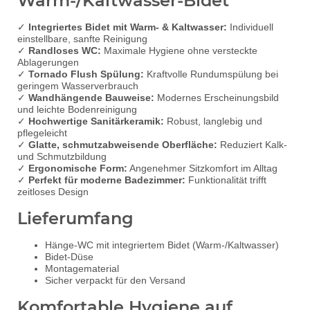
Warm-/Kaltwasser-Bidet
✓
Integriertes Bidet mit Warm- & Kaltwasser:
Individuell
einstellbare, sanfte Reinigung
✓
Randloses WC:
Maximale Hygiene ohne versteckte
Ablagerungen
✓
Tornado Flush Spülung:
Kraftvolle Rundumspülung bei
geringem Wasserverbrauch
✓
Wandhängende Bauweise:
Modernes Erscheinungsbild
und leichte Bodenreinigung
✓
Hochwertige Sanitärkeramik:
Robust, langlebig und
pflegeleicht
✓
Glatte, schmutzabweisende Oberfläche:
Reduziert Kalk-
und Schmutzbildung
✓
Ergonomische Form:
Angenehmer Sitzkomfort im Alltag
✓
Perfekt für moderne Badezimmer:
Funktionalität trifft
zeitloses Design
Lieferumfang
Hänge-WC mit integriertem Bidet (Warm-/Kaltwasser)
Bidet-Düse
Montagematerial
Sicher verpackt für den Versand
Komfortable Hygiene auf