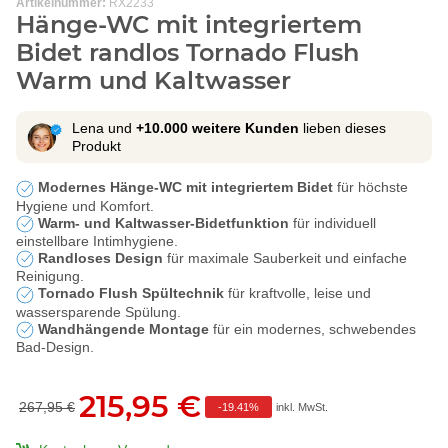
Artikelnummer:
RX2233
Hänge-WC mit integriertem
Bidet randlos Tornado Flush
Warm und Kaltwasser
Lena und
+10.000 weitere Kunden
lieben dieses
Produkt
Modernes Hänge-WC mit integriertem Bidet
für höchste
Hygiene und Komfort.
Warm- und Kaltwasser-Bidetfunktion
für individuell
einstellbare Intimhygiene.
Randloses Design
für maximale Sauberkeit und einfache
Reinigung.
Tornado Flush Spültechnik
für kraftvolle, leise und
wassersparende Spülung.
Wandhängende Montage
für ein modernes, schwebendes
Bad-Design.
215,95 €
267,95 €
-
19.41%
inkl. MwSt.