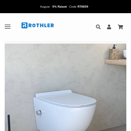
August
·
5% Rabatt
· Code
RT8859