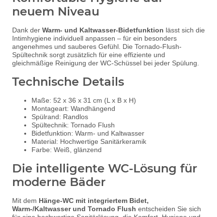
neuem Niveau
Dank der
Warm- und Kaltwasser-Bidetfunktion
lässt sich die
Intimhygiene individuell anpassen – für ein besonders
angenehmes und sauberes Gefühl. Die Tornado-Flush-
Spültechnik sorgt zusätzlich für eine effiziente und
gleichmäßige Reinigung der WC-Schüssel bei jeder Spülung.
Technische Details
Maße: 52 x 36 x 31 cm (L x B x H)
Montageart: Wandhängend
Spülrand: Randlos
Spültechnik: Tornado Flush
Bidetfunktion: Warm- und Kaltwasser
Material: Hochwertige Sanitärkeramik
Farbe: Weiß, glänzend
Die intelligente WC-Lösung für
moderne Bäder
Mit dem
Hänge-WC mit integriertem Bidet,
Warm-/Kaltwasser und Tornado Flush
entscheiden Sie sich