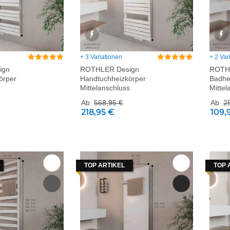
+ 3 Variationen
+ 2 Var
ign
ROTHLER Design
ROTHL
örper
Handtuchheizkörper
Badhe
Mittelanschluss
Mittel
Ab
568,95 €
Ab
2
218,95 €
109,
TOP ARTIKEL
TOP 