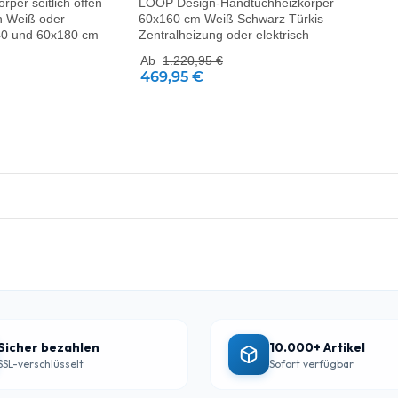
per seitlich offen
LOOP Design-Handtuchheizkörper
n Weiß oder
60x160 cm Weiß Schwarz Türkis
40 und 60x180 cm
Zentralheizung oder elektrisch
Ab
1.220,95 €
469,95 €
Sicher bezahlen
10.000+ Artikel
SSL-verschlüsselt
Sofort verfügbar