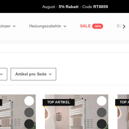
August
·
5% Rabatt
· Code
RT8859
körper
Heizungszubehör
SALE
B2B
Artikel pro Seite
TOP ARTIKEL
TOP 