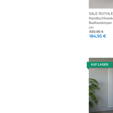
SALE ROTHLE
Handtuchheizk
Badheizkörper 
cm
830,95 €
184,95 €
AUF LAGER