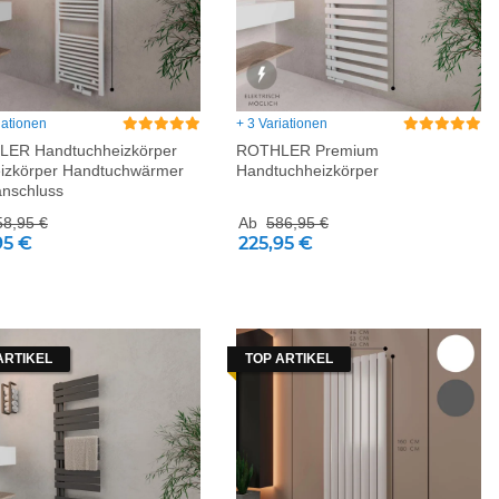
iationen
+ 3 Variationen
ER Handtuchheizkörper
ROTHLER Premium
izkörper Handtuchwärmer
Handtuchheizkörper
anschluss
58,95 €
Ab
586,95 €
95 €
225,95 €
ARTIKEL
TOP ARTIKEL