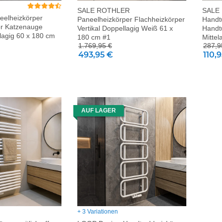
SALE ROTHLER
SALE
elheizkörper
Paneelheizkörper Flachheizkörper
Handtu
er Katzenauge
Vertikal Doppellagig Weiß 61 x
Handt
llagig 60 x 180 cm
180 cm #1
Mitte
1.769,95 €
287,9
493,95 €
110,
AUF LAGER
+ 3 Variationen