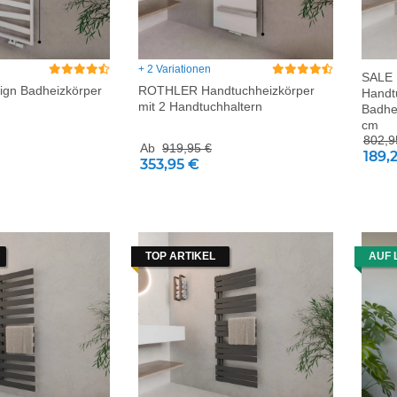
+ 2 Variationen
SALE
gn Badheizkörper
ROTHLER Handtuchheizkörper
Handt
mit 2 Handtuchhaltern
Badhei
cm
802,9
Ab
919,95 €
189,
353,95 €
TOP ARTIKEL
AUF 