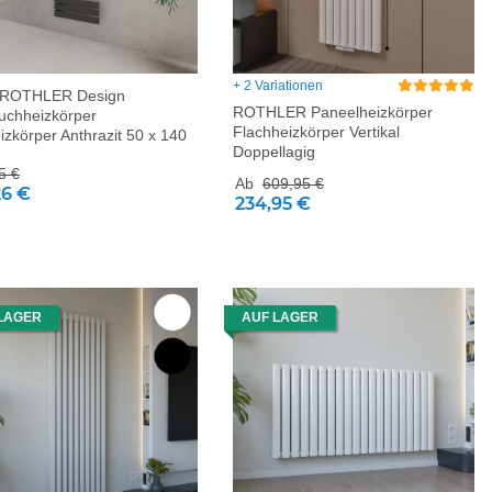
+ 2 Variationen
 ROTHLER Design
ROTHLER Paneelheizkörper
uchheizkörper
Flachheizkörper Vertikal
zkörper Anthrazit 50 x 140
Doppellagig
5 €
Ab
609,95 €
26 €
234,95 €
LAGER
AUF LAGER