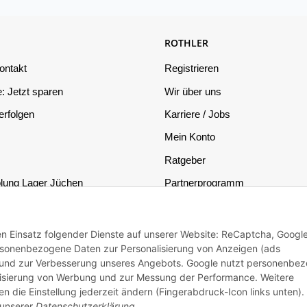
ROTHLER
ontakt
Registrieren
: Jetzt sparen
Wir über uns
rfolgen
Karriere / Jobs
Mein Konto
Ratgeber
lung Lager Jüchen
Partnerprogramm
on
Datenschutz
echt
Impressum
den Einsatz folgender Dienste auf unserer Website: ReCaptcha, Googl
sonenbezogene Daten zur Personalisierung von Anzeigen (ads
setz
n und zur Verbesserung unseres Angebots. Google nutzt personenbe
nalisierung von Werbung und zur Messung der Performance. Weitere
en die Einstellung jederzeit ändern (Fingerabdruck-Icon links unten).
ur Barrierefreiheit
 unserer
Datenschutzerklärung
.