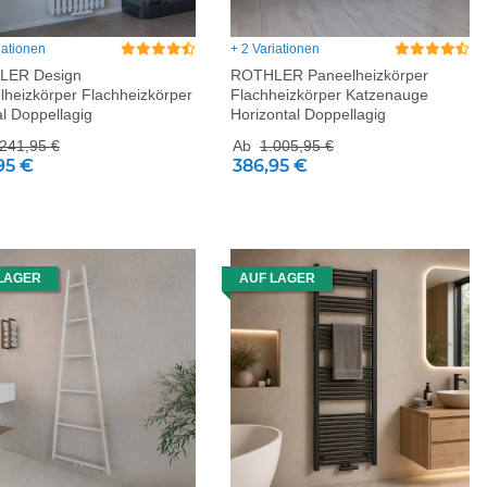
iationen
+ 2 Variationen
LER Design
ROTHLER Paneelheizkörper
lheizkörper Flachheizkörper
Flachheizkörper Katzenauge
al Doppellagig
Horizontal Doppellagig
.241,95 €
Ab
1.005,95 €
95 €
386,95 €
LAGER
AUF LAGER