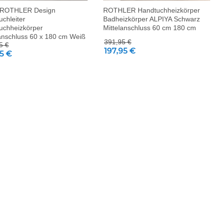
 ROTHLER Design
ROTHLER Handtuchheizkörper
chleiter
Badheizkörper ALPIYA Schwarz
uchheizkörper
Mittelanschluss 60 cm 180 cm
lanschluss 60 x 180 cm Weiß
391,95 €
5 €
197,95 €
95 €