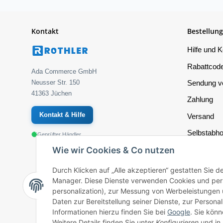
Kontakt
Bestellung
Hilfe und K
Rabattcode
Ada Commerce GmbH
Sendung ve
Neusser Str. 150
41363 Jüchen
Zahlung
Kontakt & Hilfe
Versand
Selbstabho
Geprüfter Händler
Wie wir Cookies & Co nutzen
Reklamati
Widerrufsr
Durch Klicken auf „Alle akzeptieren“ gestatten Sie 
Manager. Diese Dienste verwenden Cookies und per
Batteriege
personalization), zur Messung von Werbeleistunge
AGB
Daten zur Bereitstellung seiner Dienste, zur Perso
Informationen hierzu finden Sie bei
Google
. Sie könn
Erklärung z
Weitere Details finden Sie unter
Konfigurieren
und in