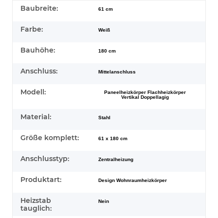
Baubreite:
61 cm
Farbe:
Weiß
Bauhöhe:
180 cm
Anschluss:
Mittelanschluss
Modell:
Paneelheizkörper Flachheizkörper
Vertikal Doppellagig
Material:
Stahl
Größe komplett:
61 x 180 cm
Anschlusstyp:
Zentralheizung
Produktart:
Design Wohnraumheizkörper
Heizstab
Nein
tauglich: