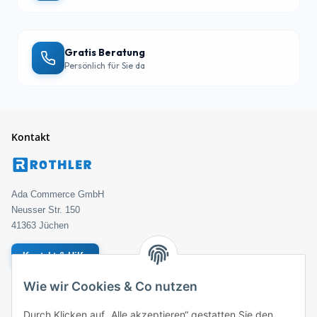
Gratis Beratung
Persönlich für Sie da
Kontakt
Ada Commerce GmbH
Neusser Str. 150
41363 Jüchen
Kontakt & Hilfe
Wie wir Cookies & Co nutzen
Geprüfter Händler
Bestellung
Durch Klicken auf „Alle akzeptieren“ gestatten Sie den