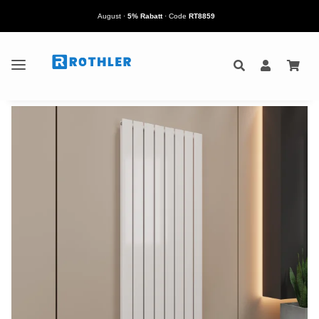
August
·
5% Rabatt
· Code
RT8859